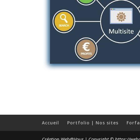
Accueil
Portfolio | Nos sites
Forfa
Création Web@Vous | Copyright © https://web