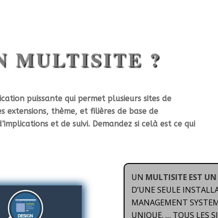
53@gmail.com
Accueil
Portfolio | Nos s
 MULTISITE ?
ation puissante qui permet plusieurs sites de
 extensions, thème, et filières de base de
implications et de suivi. Demandez si celà est ce qui
UN
MULTISITE EST
UN 
D’UNE SEULE INSTALL
MANAGEMENT SYSTEM)
UNIQUE. … TOUS LES S