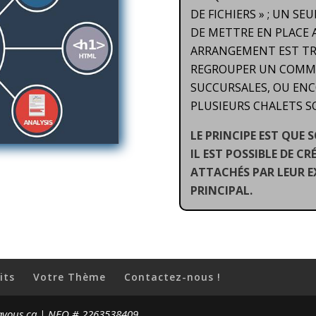
DE FICHIERS » ; UN S
DE METTRE EN PLACE 
ARRANGEMENT EST TRÈ
REGROUPER UN COMME
SUCCURSALES, OU ENC
PLUSIEURS CHALETS S
LE PRINCIPE EST QUE
IL EST POSSIBLE DE C
ATTACHÉS PAR LEUR 
PRINCIPAL.
its
Votre Thème
Contactez-nous !
avous.ca | NEQ # 2263538409