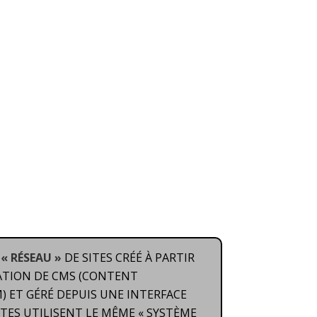
ites
Forfaits
Votre Thème
Contactez-nous !
« RÉSEAU »
DE SITES CRÉÉ À PARTIR
ATION DE CMS (CONTENT
 ET GÉRÉ DEPUIS UNE INTERFACE
ITES UTILISENT LE MÊME « SYSTÈME